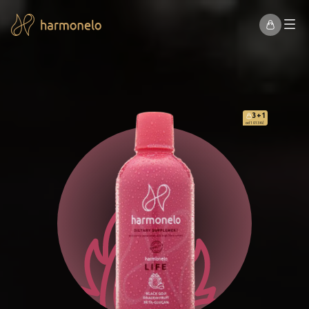
3+1
od 1 013 Kč