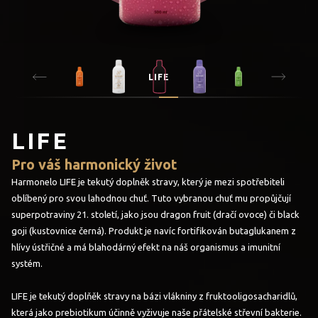
LIFE
LIFE
Pro váš harmonický život
Harmonelo LIFE je tekutý doplněk stravy, který je mezi spotřebiteli
oblíbený pro svou lahodnou chuť. Tuto vybranou chuť mu propůjčují
superpotraviny 21. století, jako jsou dragon fruit (dračí ovoce) či black
goji (kustovnice černá). Produkt je navíc fortifikován butaglukanem z
hlívy ústřičné a má blahodárný efekt na náš organismus a imunitní
systém.
LIFE je tekutý doplňěk stravy na bázi vlákniny z fruktooligosacharidlů,
která jako prebiotikum účinně vyživuje naše přátelské střevní bakterie.