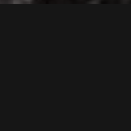
Hlavní výhody:
lahodná chuť
vysoká biologická dostupnost
100% vegan
bez sóji
100% bez umělých barviv
bez lepku
bez laktózy
nízký glykemický index
100% bez umělých sladidel
Přispívá k:
podpoře střevní mikrobioty
udržení normálního životního rytmu
celkové podpoře organismu
přírodnímu doplnění cenných látek