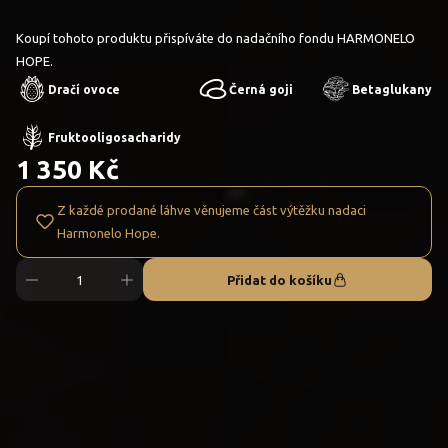
Koupí tohoto produktu přispíváte do nadačního fondu HARMONELO
HOPE.
Dračí ovoce
Černá goji
Betaglukany
Fruktooligosacharidy
1 350 Kč
Z každé prodané láhve věnujeme část výtěžku nadaci
Harmonelo Hope.
Přidat do košíku