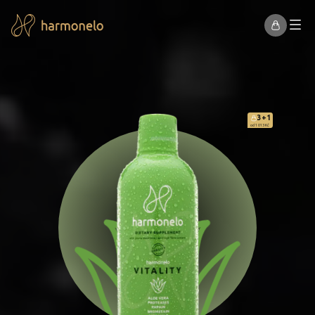
3+1
od 1 013 Kč