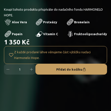
Koupí tohoto produktu přispíváte do nadačního fondu HARMONELO
HOPE.
Aloe Vera
Proteázy
Bromelain
Papain
Vitamin C
Fruktooligosacharidy
1 350 Kč
Z každé prodané láhve věnujeme část výtěžku nadaci
Harmonelo Hope.
Přidat do košíku